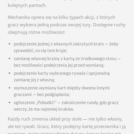
kolejnych partiach.
Mechanika opiera się na kilku typach akcji, z których
gracz wybiera jedną podczas swojej tury. Dostępne ruchy
obejmują różne możliwości:
podejrzenie jednej z własnych zakrytych krain — żeby
sprawdzić, co się tam kryje;
zamianę własnej krainy z kartą ze środkowego stosu —
bez możliwości podejrzenia jej przed wymianą;
podejrzenie karty wybranego rywala i opcjonalną
zamianę jej z własną;
wymuszenie wymiany kart między dwoma innymi
graczami — bez podglądania;
ogłoszenie „Pobudki!” — zakończenie rundy, gdy gracz
wierzy, że ma najmniej kruków.
Każdy ruch zmienia układ przy stole — nie tylko własny,
ale też rywali. Gracz, który podejrzy kartę przeciwnika i ją
wymieni, może nieświadomie dać mu lepszą krainę niż