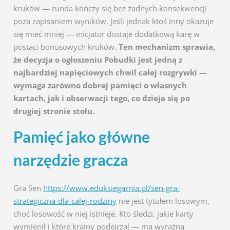
kruków — runda kończy się bez żadnych konsekwencji
poza zapisaniem wyników. Jeśli jednak ktoś inny okazuje
się mieć mniej — inicjator dostaje dodatkową karę w
postaci bonusowych kruków.
Ten mechanizm sprawia,
że decyzja o ogłoszeniu Pobudki jest jedną z
najbardziej napięciowych chwil całej rozgrywki —
wymaga zarówno dobrej pamięci o własnych
kartach, jak i obserwacji tego, co dzieje się po
drugiej stronie stołu.
Pamięć jako główne
narzędzie gracza
Gra Sen
https://www.eduksiegarnia.pl/sen-gra-
strategiczna-dla-calej-rodziny
nie jest tytułem losowym,
choć losowość w niej istnieje. Kto śledzi, jakie karty
wymienił i które krainy podejrzał — ma wyraźną