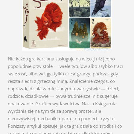
Nie każda gra karciana zasługuje na więcej niż jedno
popołudnie przy stole — wiele tytułów albo szybko traci
świeżość, albo wciąga tylko część graczy, podczas gdy
reszta siedzi z grzeczną miną. Znalezienie czegoś, co
naprawdę działa w mieszanym towarzystwie — dzieci,
rodzice, dziadkowie — bywa trudniejsze, niż sugeruje
opakowanie. Gra
Sen
wydawnictwa Nasza Księgarnia
wyróżnia się na tym tle za sprawą prostej, ale
nieoczywistej mechaniki opartej na pamięci i ryzyku.
Poniższy artykuł opisuje, jak ta gra działa od środka i co
sprawia, że po pierwszej rundzie rzadko ktoś mówi