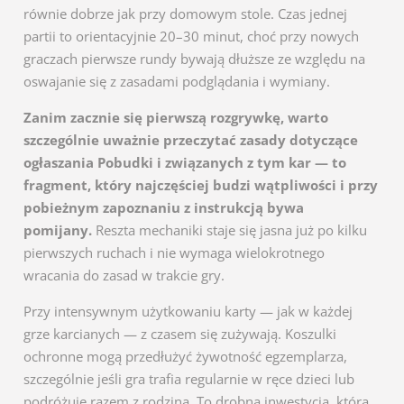
równie dobrze jak przy domowym stole. Czas jednej
partii to orientacyjnie 20–30 minut, choć przy nowych
graczach pierwsze rundy bywają dłuższe ze względu na
oswajanie się z zasadami podglądania i wymiany.
Zanim zacznie się pierwszą rozgrywkę, warto
szczególnie uważnie przeczytać zasady dotyczące
ogłaszania Pobudki i związanych z tym kar — to
fragment, który najczęściej budzi wątpliwości i przy
pobieżnym zapoznaniu z instrukcją bywa
pomijany.
Reszta mechaniki staje się jasna już po kilku
pierwszych ruchach i nie wymaga wielokrotnego
wracania do zasad w trakcie gry.
Przy intensywnym użytkowaniu karty — jak w każdej
grze karcianych — z czasem się zużywają. Koszulki
ochronne mogą przedłużyć żywotność egzemplarza,
szczególnie jeśli gra trafia regularnie w ręce dzieci lub
podróżuje razem z rodziną. To drobna inwestycja, która