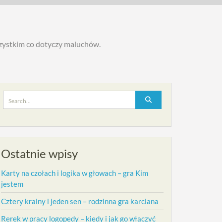
szystkim co dotyczy maluchów.
Search
for:
Ostatnie wpisy
Karty na czołach i logika w głowach – gra Kim
jestem
Cztery krainy i jeden sen – rodzinna gra karciana
Rerek w pracy logopedy – kiedy i jak go włączyć