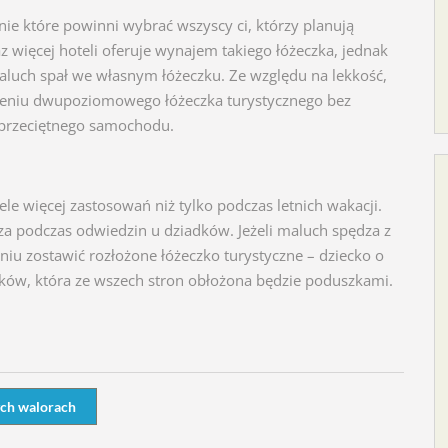
e które powinni wybrać wszyscy ci, którzy planują
 więcej hoteli oferuje wynajem takiego łóżeczka, jednak
aluch spał we własnym łóżeczku. Ze względu na lekkość,
ożeniu dwupoziomowego łóżeczka turystycznego bez
 przeciętnego samochodu.
le więcej zastosowań niż tylko podczas letnich wakacji.
cza podczas odwiedzin u dziadków. Jeżeli maluch spędza z
iu zostawić rozłożone łóżeczko turystyczne – dziecko o
adków, która ze wszech stron obłożona będzie poduszkami.
ych walorach