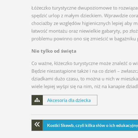
Łóżeczko turystyczne dwupoziomowe to rozwiązani
spędzić urlop z małym dzieckiem. Wprawdzie coraz
chociażby ze względów higienicznych lepiej aby m
łatwość montażu oraz niewielkie gabaryty, po zł
problemu powinno ono się zmieścić w bagażniku
Nie tylko od święta
Co ważne, łóżeczko turystyczne może znaleźć o wie
Będzie niezastąpione także i na co dzień – zwłasz
dziadkami dużo czasu, to można u nich w mieszkan
wiele lepiej wyśpi się na nim, niż na kanapie dzi
Akcesoria dla dziecka
Kostki Skewb, czyli kilka słów o ich edukacyjn