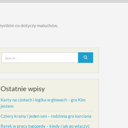
szystkim co dotyczy maluchów.
Search
for:
Ostatnie wpisy
Karty na czołach i logika w głowach – gra Kim
jestem
Cztery krainy i jeden sen – rodzinna gra karciana
Rerek w pracy logopedy – kiedy i jak go włączyć