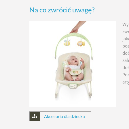
Na co zwrócić uwagę?
Wyb
zwr
jak
pos
dob
zal
doł
Pom
art
Akcesoria dla dziecka