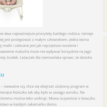
 dwa najważniejsze priorytety każdego rodzica. Istnieje
iej jest postępować z małym człowiekiem. Jedna teoria
 matki i zalecane jest jak najczęstsze noszenie i
łe bawienie malucha może nie wpływać korzystnie na jego
złoty środek. Leżaczek dla niemowlaka sprawi, że dziecko
cu
 – nieważne czy chce się obejrzeć ulubiony program w
ziecięce łóżeczko tak aby było w zasięgu wzroku. Na
 któremu można teko uniknąć. Mowa oczywiście o leżaczku
zeństwo w każdym zakamarku domu.