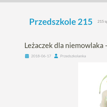
Skip
to
content
Przedszkole 215
215 s
Leżaczek dla niemowlaka 
2018-06-17
Przedszkolanka