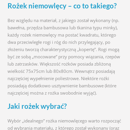
Rożek niemowlęcy – co to takiego?
Bez względu na materiał, z jakiego został wykonany (np.
bawełna, przędza bambusowa lub tkanina typu minky),
każdy rożek niemowlęcy ma postać kwadratu, którego
dwa przeciwległe rogi i róg do nich przylegający, po
złożeniu tworzą charakterystyczną „kopertę”. Rogi mogą
być ze sobą „mocowane” przy pomocy wiązania, rzepów
lub zatrzasków. Większość rożków posiada zbliżoną
wielkość 75x75cm lub 80x80cm. Wewnątrz posiadają
najczęściej wypełnienie poliestrowe. Niektóre rożki
posiadają dodatkowo usztywnienie bambusowe (które
najczęściej można z rożka swobodnie wyjąć).
Jaki rożek wybrać?
Wybór „idealnego” rożka niemowlęcego warto rozpocząć
od wybrania materiału, z którego został wykonany (oraz