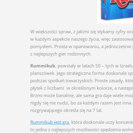
W większości spraw, z jakimi się stykamy cyfry o
w każdym aspekcie naszego życia, więc zastosowa
pomysłem. Prosta w opanowaniu, a jednocześnie po
z najlepszych gier rodzinnych.
Rummikub
, powstały w latach 50 – tych w Izrae
planszówek. Jego strategiczna forma doskonale s
podczas spotkań towarzyskich. Proste zasady, któ
płytek z liczbami w określonym kolorze, a następn
Brzmi może banalnie, ale sama gra daje wiele moż
nigdy się nie nudzi, bo za każdym razem jest inna
rozgrywającego określa się na 7 lat.
Rummikub jest grą
, która doskonale uczy koncent
to jedna z najlepszych możliwości spędzenia wolne