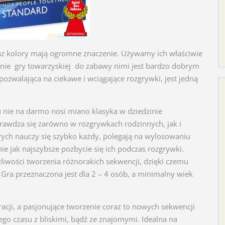
raz kolory mają ogromne znaczenie. Używamy ich właściwie
nie gry towarzyskiej do zabawy nimi jest bardzo dobrym
zwalająca na ciekawe i wciągające rozgrywki, jest jedną
lu nie na darmo nosi miano klasyka w dziedzinie
prawdza się zarówno w rozgrywkach rodzinnych, jak i
rych nauczy się szybko każdy, polegają na wylosowaniu
ie jak najszybsze pozbycie się ich podczas rozgrywki.
liwości tworzenia różnorakich sekwencji, dzięki czemu
. Gra przeznaczona jest dla 2 – 4 osób, a minimalny wiek
racji, a pasjonujące tworzenie coraz to nowych sekwencji
go czasu z bliskimi, bądź ze znajomymi. Idealna na