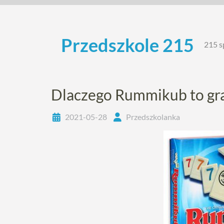
Skip
to
content
Przedszkole 215
215 s
Dlaczego Rummikub to gra
2021-05-28
Przedszkolanka