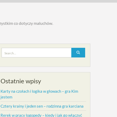
szystkim co dotyczy maluchów.
Search
for:
Ostatnie wpisy
Karty na czołach i logika w głowach – gra Kim
jestem
Cztery krainy i jeden sen – rodzinna gra karciana
Rerek w pracy logopedy – kiedy i jak go włączyć