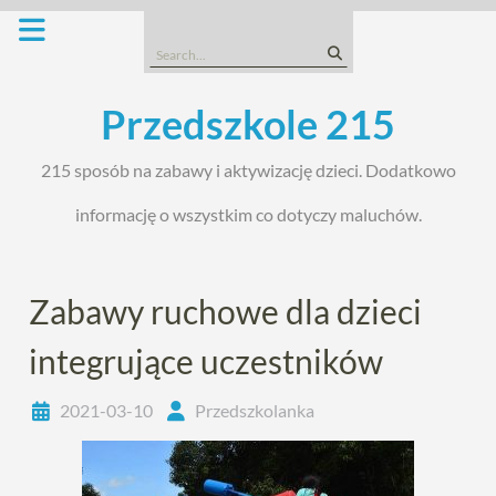
Skip
to
Search
content
for:
Przedszkole 215
215 sposób na zabawy i aktywizację dzieci. Dodatkowo
informację o wszystkim co dotyczy maluchów.
Zabawy ruchowe dla dzieci
integrujące uczestników
2021-03-10
Przedszkolanka