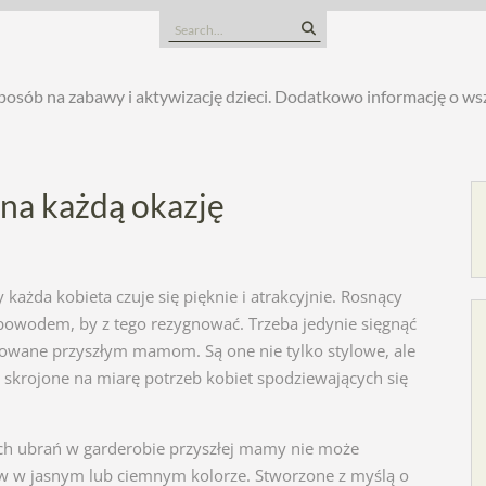
Search
for:
posób na zabawy i aktywizację dzieci. Dodatkowo informację o w
na każdą okazję
każda kobieta czuje się pięknie i atrakcyjnie. Rosnący
 powodem, by z tego rezygnować. Trzeba jedynie sięgnąć
owane przyszłym mamom. Są one nie tylko stylowe, ale
skrojone na miarę potrzeb kobiet spodziewających się
h ubrań w garderobie przyszłej mamy nie może
w w jasnym lub ciemnym kolorze. Stworzone z myślą o