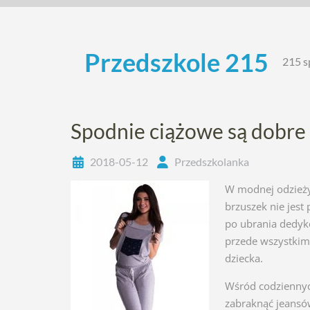
Skip
to
content
Przedszkole 215
215 s
Spodnie ciążowe są dobre 
2018-05-12
Przedszkolanka
W modnej odzieży 
brzuszek nie jest
po ubrania dedyk
przede wszystkim 
dziecka.
Wśród codziennyc
zabraknąć jeansó