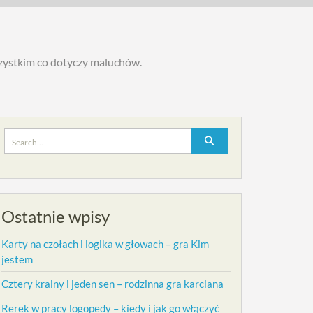
szystkim co dotyczy maluchów.
Search
for:
Ostatnie wpisy
Karty na czołach i logika w głowach – gra Kim
jestem
Cztery krainy i jeden sen – rodzinna gra karciana
Rerek w pracy logopedy – kiedy i jak go włączyć