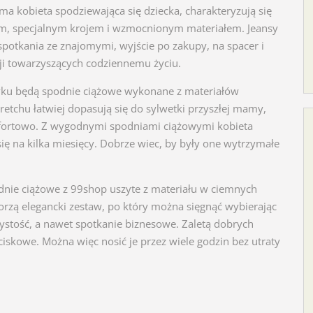
 ma kobieta spodziewająca się dziecka, charakteryzują się
, specjalnym krojem i wzmocnionym materiałem. Jeansy
spotkania ze znajomymi, wyjście po zakupy, na spacer i
ji towarzyszących codziennemu życiu.
ku będą spodnie ciążowe wykonane z materiałów
tretchu łatwiej dopasują się do sylwetki przyszłej mamy,
omfortowo. Z wygodnymi spodniami ciążowymi kobieta
ię na kilka miesięcy. Dobrze wiec, by były one wytrzymałe
odnie ciążowe z 99shop uszyte z materiału w ciemnych
orzą elegancki zestaw, po który można sięgnąć wybierając
czystość, a nawet spotkanie biznesowe. Zaletą dobrych
ciskowe. Można więc nosić je przez wiele godzin bez utraty